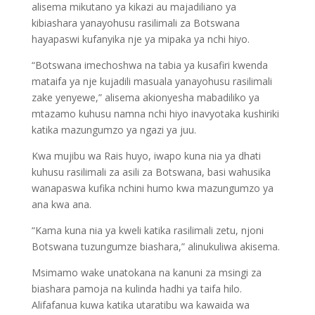
alisema mikutano ya kikazi au majadiliano ya
kibiashara yanayohusu rasilimali za Botswana
hayapaswi kufanyika nje ya mipaka ya nchi hiyo.
“Botswana imechoshwa na tabia ya kusafiri kwenda
mataifa ya nje kujadili masuala yanayohusu rasilimali
zake yenyewe,” alisema akionyesha mabadiliko ya
mtazamo kuhusu namna nchi hiyo inavyotaka kushiriki
katika mazungumzo ya ngazi ya juu.
Kwa mujibu wa Rais huyo, iwapo kuna nia ya dhati
kuhusu rasilimali za asili za Botswana, basi wahusika
wanapaswa kufika nchini humo kwa mazungumzo ya
ana kwa ana.
“Kama kuna nia ya kweli katika rasilimali zetu, njoni
Botswana tuzungumze biashara,” alinukuliwa akisema.
Msimamo wake unatokana na kanuni za msingi za
biashara pamoja na kulinda hadhi ya taifa hilo.
Alifafanua kuwa katika utaratibu wa kawaida wa