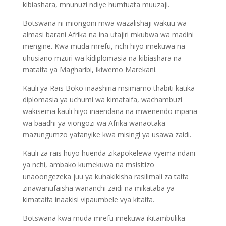
kibiashara, mnunuzi ndiye humfuata muuzaji.
Botswana ni miongoni mwa wazalishaji wakuu wa
almasi barani Afrika na ina utajiri mkubwa wa madini
mengine. Kwa muda mrefu, nchi hiyo imekuwa na
uhusiano mzuri wa kidiplomasia na kibiashara na
mataifa ya Magharibi, ikiwemo Marekani.
Kauli ya Rais Boko inaashiria msimamo thabiti katika
diplomasia ya uchumi wa kimataifa, wachambuzi
wakisema kauli hiyo inaendana na mwenendo mpana
wa baadhi ya viongozi wa Afrika wanaotaka
mazungumzo yafanyike kwa misingi ya usawa zaidi.
Kauli za rais huyo huenda zikapokelewa vyema ndani
ya nchi, ambako kumekuwa na msisitizo
unaoongezeka juu ya kuhakikisha rasilimali za taifa
zinawanufaisha wananchi zaidi na mikataba ya
kimataifa inaakisi vipaumbele vya kitaifa.
Botswana kwa muda mrefu imekuwa ikitambulika