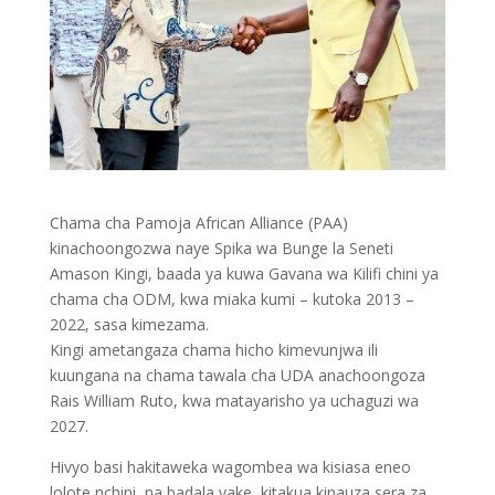
Chama cha Pamoja African Alliance (PAA)
kinachoongozwa naye Spika wa Bunge la Seneti
Amason Kingi, baada ya kuwa Gavana wa Kilifi chini ya
chama cha ODM, kwa miaka kumi – kutoka 2013 –
2022, sasa kimezama.
Kingi ametangaza chama hicho kimevunjwa ili
kuungana na chama tawala cha UDA anachoongoza
Rais William Ruto, kwa matayarisho ya uchaguzi wa
2027.
Hivyo basi hakitaweka wagombea wa kisiasa eneo
lolote nchini, na badala yake, kitakua kinauza sera za