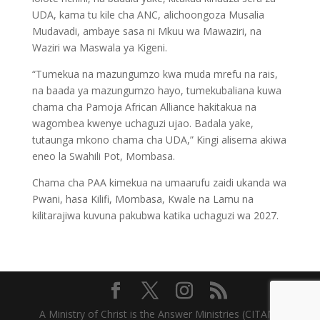
UDA, kama tu kile cha ANC, alichoongoza Musalia
Mudavadi, ambaye sasa ni Mkuu wa Mawaziri, na
Waziri wa Maswala ya Kigeni.
“Tumekua na mazungumzo kwa muda mrefu na rais,
na baada ya mazungumzo hayo, tumekubaliana kuwa
chama cha Pamoja African Alliance hakitakua na
wagombea kwenye uchaguzi ujao. Badala yake,
tutaunga mkono chama cha UDA,” Kingi alisema akiwa
eneo la Swahili Pot, Mombasa.
Chama cha PAA kimekua na umaarufu zaidi ukanda wa
Pwani, hasa Kilifi, Mombasa, Kwale na Lamu na
kilitarajiwa kuvuna pakubwa katika uchaguzi wa 2027.
A Ministry of Christ is the Answer Ministries (CITAM)