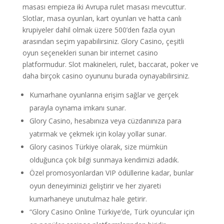
masası empieza iki Avrupa rulet masası mevcuttur.
Slotlar, masa oyunları, kart oyunları ve hatta canlı
krupiyeler dahil olmak üzere 500’den fazla oyun
arasından seçim yapabilirsiniz. Glory Casino, çeşitli
oyun seçenekleri sunan bir internet casino
platformudur. Slot makineleri, rulet, baccarat, poker ve
daha birçok casino oyununu burada oynayabilirsiniz.
Kumarhane oyunlarına erişim sağlar ve gerçek
parayla oynama imkanı sunar.
Glory Casino, hesabınıza veya cüzdanınıza para
yatırmak ve çekmek için kolay yollar sunar.
Glory casinos Türkiye olarak, size mümkün
olduğunca çok bilgi sunmaya kendimizi adadık.
Özel promosyonlardan VIP ödüllerine kadar, bunlar
oyun deneyiminizi geliştirir ve her ziyareti
kumarhaneye unutulmaz hale getirir.
“Glory Casino Online Türkiye’de, Türk oyuncular için