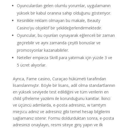
Oyunculardan gelen olumlu yorumlar, uygulamanın
yüksek bir kabul oranına sahip olduğunu gösteriyor.
Kesinlikle reklam olmayan bu makale, Beauty
Casino’yu objektif bir şekildeğerlendirmektedir.
Oyuncular, bu oyunları oynayarak eğlenceli bir zaman
geçirebilir ve aynı zamanda çeşitli bonuslar ve
promosyonlar kazanabilirler.
Neteller empieza Skrill para yatırmak için yüzde 3 ve
5 ücret alıyorlar.
Ayrıca, Fame casino, Curaçao hükümeti tarafından
lisanslanmıştır. Böyle bir lisans, adil olma standartlarının
en yüksek seviyede test edildiğini ve tüm verilerin en
child şifreleme yazılımı ile korunduğunu kanıtlar. İkinci
ve üçüncü adımlarda, e-posta adresiniz, w tamtym
miejscu adınız ve adresiniz gibi temel hesap bilgilerini
sağlamanız istenir. Formu doldurduktan sonra, e-posta
adresinizi onaylayın, resmi siteye giriş yapın ve ilk