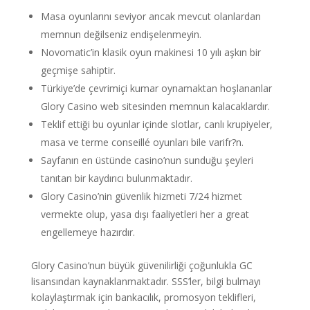
Masa oyunlarını seviyor ancak mevcut olanlardan
memnun değilseniz endişelenmeyin.
Novomatic’in klasik oyun makinesi 10 yılı aşkın bir
geçmişe sahiptir.
Türkiye’de çevrimiçi kumar oynamaktan hoşlananlar
Glory Casino web sitesinden memnun kalacaklardır.
Teklif ettiği bu oyunlar içinde slotlar, canlı krupiyeler,
masa ve terme conseillé oyunları bile varifr?n.
Sayfanın en üstünde casino’nun sunduğu şeyleri
tanıtan bir kaydırıcı bulunmaktadır.
Glory Casino’nin güvenlik hizmeti 7/24 hizmet
vermekte olup, yasa dışı faaliyetleri her a great
engellemeye hazırdır.
Glory Casino’nun büyük güvenilirliği çoğunlukla GC
lisansından kaynaklanmaktadır. SSS’ler, bilgi bulmayı
kolaylaştırmak için bankacılık, promosyon teklifleri,