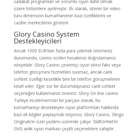
sadakat programları ve sorumlu oyun dahil olmak
üzere bölümlere ayrılmıştır. Ek olarak, sitenin bir video
turu dimension kumarhanenin bazı özelliklerini ve
cazibe merkezlerini gösterir.
Glory Casino System
Destekleyicileri
Ancak 1000 EUR’dan fazla para çekmek istemeniz
durumunda, casino sizden hesabınızı doğrulamanızı
isteyebilir. Glory Casino çevrimiçi oyun sitesi faks veya
telefon görüşmesi hizmetleri sunmaz, ancak canlı
sohbet özelliği kesinlikle bire bir telefon görüşmelerini
telafi eder. Eğer zor bir durumdaysanız canlı sohbet
seçeneğini kullanmanızı öneririz. Glory On line casino
Türkiye incelememizin bir parçası olarak, bu
kumarhaneyi destekleyen oyun platformları hakkında
bazı ek bilgiler paylaşmak istiyoruz. Glory Casino, Slingo
Originals’ın özel yazılımı üzerinde çalışır. SkillOnNet’in
GVG anlık oyun markası çeşitli seçeneklere sahiptir.