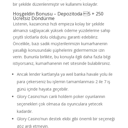
bir şekilde düzenlenmiştir ve kullanımı kolaydır.
Hoşgeldin Bonusu – Depozitoda 5 + 250
Ücretsiz Döndürme
Listenin, kazancınızı hızlı empieza kolay bir şekilde
almanızı sağlayacak yüksek ödeme yüzdelerine sahip
çeşitli slotlarla dolu olduğunu garanti edebiliriz.
Öncelikle, bazı sadık müşterilerimizin kumarhanenin
yasallığı konusundaki şüphelerini gidermemize izin
verin. Bununla birlikte, bu konuyla ilgili daha fazla bilgi
istiyorsanız, kumarhanenin net sitesinde bulabilirsiniz.
Ancak lender kartlarıyla ya weil banka havale yolu ile
para çekerseniz bu işlemin tamamlanması 2 ile 7 iş
günü içinde hayata geçebilir.
Glory Casino’nun canlı holdem poker oyunlarının
seçenekleri çok olmasa da oyunculara yetecek
kadardır.
Glory Casino’nun destek ekibi gibi önemli bir seçeneği
göz ardı etmeyin.