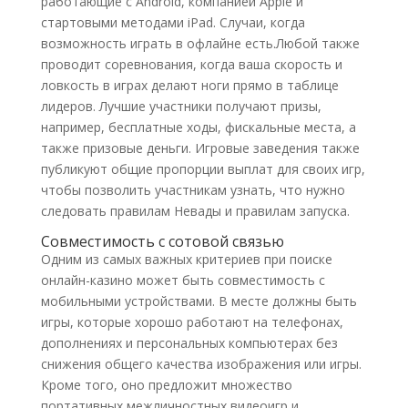
работающие с Android, компанией Apple и
стартовыми методами iPad. Случаи, когда
возможность играть в офлайне есть.Любой также
проводит соревнования, когда ваша скорость и
ловкость в играх делают ноги прямо в таблице
лидеров. Лучшие участники получают призы,
например, бесплатные ходы, фискальные места, а
также призовые деньги. Игровые заведения также
публикуют общие пропорции выплат для своих игр,
чтобы позволить участникам узнать, что нужно
следовать правилам Невады и правилам запуска.
Совместимость с сотовой связью
Одним из самых важных критериев при поиске
онлайн-казино может быть совместимость с
мобильными устройствами. В месте должны быть
игры, которые хорошо работают на телефонах,
дополнениях и персональных компьютерах без
снижения общего качества изображения или игры.
Кроме того, оно предложит множество
портативных межличностных видеоигр и