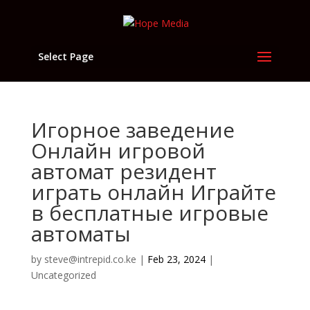
Select Page
Игорное заведение
Онлайн игровой
автомат резидент
играть онлайн Играйте
в бесплатные игровые
автоматы
by
steve@intrepid.co.ke
|
Feb 23, 2024
|
Uncategorized