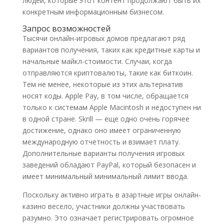
людей, которые этот контент продолжают быть их
конкретным информационным бизнесом.
Запрос возможностей
Тысячи онлайн-игровых домов предлагают ряд
вариантов получения, таких как кредитные карты и
начальные майкл-стоимости. Случаи, когда
отправляются криптовалюты, такие как биткоин.
Тем не менее, некоторые из этих альтернатив
носят коды. Apple Pay, в том числе, обращается
только к системам Apple Macintosh и недоступен ни
в одной стране. Skrill — еще одно очень горячее
достижение, однако оно имеет ограниченную
международную отчетность и взимает плату.
Дополнительные варианты получения игровых
заведений обладают PayPal, который безопасен и
имеет минимальный минимальный лимит ввода.
Поскольку активно играть в азартные игры онлайн-
казино весело, участники должны участвовать
разумно. Это означает регистрировать огромное