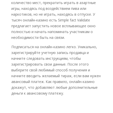
количество мест, прекратить играть в азартные
игры, находясь под воздействием пива или
наркотиков, но не играть, находясь в отпуске. У
тысяч онлайн-казино есть Simple fact Validate
предлагает запустить новое всплывающее окно
полностью и начать напоминать участникам о
необходимости быть на связи.
Подписаться на онлайн-казино легко. Уникально,
зарегистрируйте учетную запись продавца и
начните следовать инструкциям, чтобы
зарегистрировать свои данные. После этого
выберите свой любимый способ получения и
начните вводить желаемый тираж, если вам нужен
авансовый платеж. Как правило, онлайн-казино
докажут, что добавляют любые дополнительные
деньги к авансовому платежу.