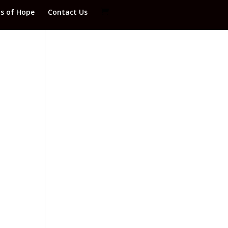
ds of Hope
Contact Us