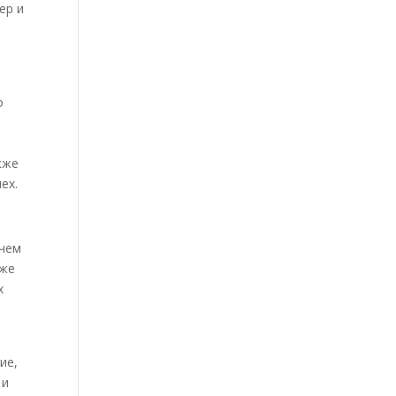
ер и
ь
о
кже
ех.
 чем
кже
х
ие,
 и