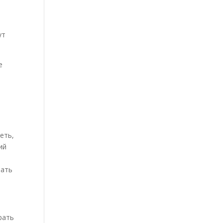
ут
е
еть,
ий
вать
рать