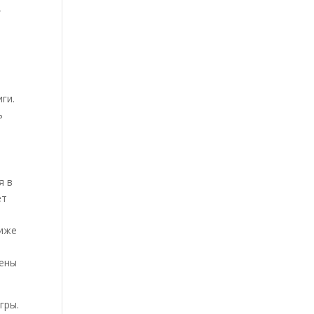
,
ги.
ь
я в
ет
Ниже
чены
гры.