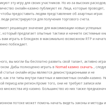
куют эту игру для своих участников. Но из-за высоких расходов
личество онлайн-казино публикуют ее. Лица, которые проводят,
чтобы предоставить людям представление об азартных играх
 люди регистрируются для получения торгового счета.
имеет решающее значение для максимизации новых успешных
, который предлагает опытные тактики и начните системные кни
чь вам играть в блэкджек в максимально возможном RTP и начат
пенно побеждает.
ого, вы могли бы бесплатно развить свой талант, активно игра
током. Дабы полноценно играть в
Nomad казино скачать
, следу
ой статье онлайн-игры являются демонстрационными и не
е, как эти типы внутри пакетных и минометных онлайн-казино. 
кой период или регион.Кроме того, они не требуют записи или
 из множества игр казино. Большинство из них также предназна
ционном потоке может помочь начать видеть законы и методы и