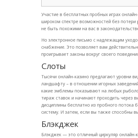
Участие в бесплатных пробных играх онлайн
широком спектре возможностей без потери р
не быть похожими на вас в законодательств
Но электронное письмо с надлежащим уходом
снабжение.
Это позволяет вам действительно
проигрывает законы вокруг своего поведения
Слоты
Тысячи онлайн-казино предлагают уровни ви
ландшафту – в отношении игорных заведений
какие эмблемы показывают на любых рыболо
тираж ставок и начинают проходить через ви
дисциплины бесплатно из пробного потока б
систему. И затем, если вы также способны 
Блэкджек
Блэкджек — это отличный циркуляр онлайн-к